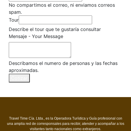
No compartimos el correo, ni enviamos correos
spam.
Tour
Describe el tour que te gustaría consultar
Correo
Mensaje - Your Message
Message
Your
Describamos el numero de personas y las fechas
aproximadas.
Cotizar
Travel Time Cía. Ltda., es la Operadora Turística y Guía profesional con
una amplia red de corresponsales para recibir, atender y acompañar a los
visitantes tanto nacionales como extranjeros.