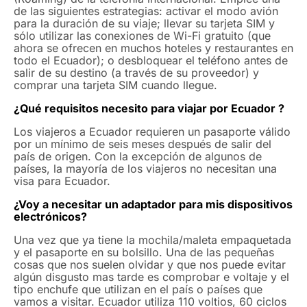
de las siguientes estrategias: activar el modo avión
Nombre
Apellidos
para la duración de su viaje; llevar su tarjeta SIM y
sólo utilizar las conexiones de Wi-Fi gratuito (que
ahora se ofrecen en muchos hoteles y restaurantes en
Correo Electrónico
*
todo el Ecuador); o desbloquear el teléfono antes de
salir de su destino (a través de su proveedor) y
comprar una tarjeta SIM cuando llegue.
¿Qué requisitos necesito para viajar por Ecuador ?
No compartimos el correo, ni enviamos correos spam.
Los viajeros a Ecuador requieren un pasaporte válido
M
Tour
por un mínimo de seis meses después de salir del
e
país de origen. Con la excepción de algunos de
n
países, la mayoría de los viajeros no necesitan una
s
visa para Ecuador.
a
j
Describe el tour que te gustaría consultar
¿Voy a necesitar un adaptador para mis dispositivos
e
electrónicos?
*
Mensaje - Your Message
E
Una vez que ya tiene la mochila/maleta empaquetada
l
y el pasaporte en su bolsillo. Una de las pequeñas
e
cosas que nos suelen olvidar y que nos puede evitar
c
algún disgusto mas tarde es comprobar e voltaje y el
t
tipo enchufe que utilizan en el país o países que
r
vamos a visitar. Ecuador utiliza 110 voltios, 60 ciclos