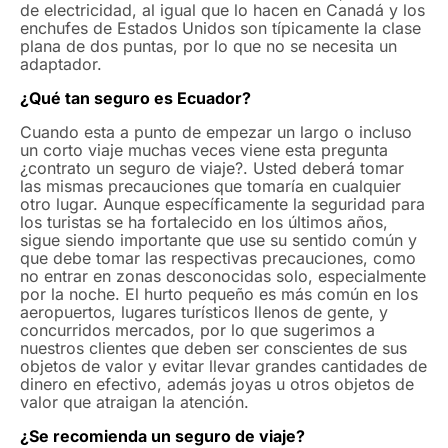
de electricidad, al igual que lo hacen en Canadá y los
ó
enchufes de Estados Unidos son típicamente la clase
n
plana de dos puntas, por lo que no se necesita un
i
Describamos el numero de personas y las fechas
adaptador.
aproximadas.
c
o
¿Qué tan seguro es Ecuador?
Cotizar
Cuando esta a punto de empezar un largo o incluso
un corto viaje muchas veces viene esta pregunta
¿contrato un seguro de viaje?. Usted deberá tomar
las mismas precauciones que tomaría en cualquier
otro lugar. Aunque específicamente la seguridad para
los turistas se ha fortalecido en los últimos años,
sigue siendo importante que use su sentido común y
que debe tomar las respectivas precauciones, como
no entrar en zonas desconocidas solo, especialmente
por la noche. El hurto pequeño es más común en los
aeropuertos, lugares turísticos llenos de gente, y
concurridos mercados, por lo que sugerimos a
nuestros clientes que deben ser conscientes de sus
objetos de valor y evitar llevar grandes cantidades de
dinero en efectivo, además joyas u otros objetos de
valor que atraigan la atención.
¿Se recomienda un seguro de viaje?