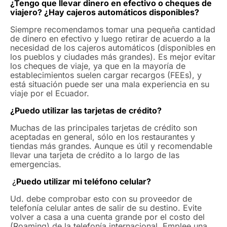
¿Tengo que llevar dinero en efectivo o cheques de
viajero? ¿Hay cajeros automáticos disponibles?
Siempre recomendamos tomar una pequeña cantidad
de dinero en efectivo y luego retirar de acuerdo a la
necesidad de los cajeros automáticos (disponibles en
los pueblos y ciudades más grandes). Es mejor evitar
los cheques de viaje, ya que en la mayoría de
establecimientos suelen cargar recargos (FEEs), y
está situación puede ser una mala experiencia en su
viaje por el Ecuador.
¿Puedo utilizar las tarjetas de crédito?
×
Muchas de las principales tarjetas de crédito son
aceptadas en general, sólo en los restaurantes y
Planifica tus próximas
tiendas más grandes. Aunque es útil y recomendable
llevar una tarjeta de crédito a lo largo de las
vacaciones
emergencias.
¿
Puedo utilizar mi teléfono celular?
Ud. debe comprobar esto con su proveedor de
Nombres y Apellidos
*
telefonía celular antes de salir de su destino. Evite
volver a casa a una cuenta grande por el costo del
(Roaming) de la telefonía internacional. Emplee una