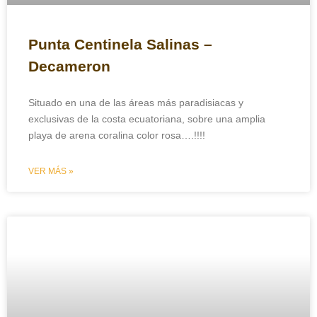
×
Punta Centinela Salinas –
Planifica tus próximas
Decameron
vacaciones
Situado en una de las áreas más paradisiacas y
exclusivas de la costa ecuatoriana, sobre una amplia
Nombres y Apellidos
*
playa de arena coralina color rosa….!!!!
VER MÁS »
Nombre
Apellidos
Correo Electrónico
*
No compartimos el correo, ni enviamos correos spam.
Tour