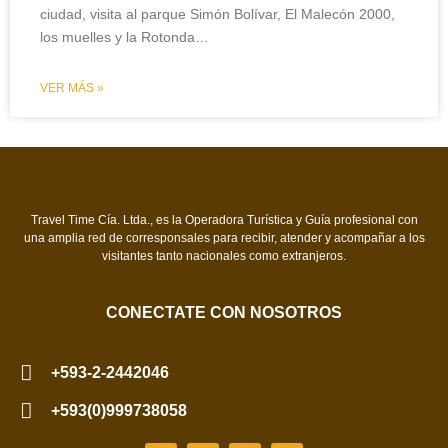
ciudad, visita al parque Simón Bolívar, El Malecón 2000,
los muelles y la Rotonda…
VER MÁS »
Travel Time Cía. Ltda., es la Operadora Turística y Guía profesional con
una amplia red de corresponsales para recibir, atender y acompañar a los
visitantes tanto nacionales como extranjeros.
CONECTATE CON NOSOTROS
+593-2-2442046
+593(0)999738058