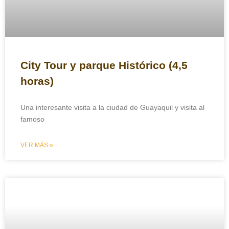
Describe el tour que te gustaría consultar
N
City Tour y parque Histórico (4,5
Mensaje - Your Message
o
m
horas)
b
r
e
Una interesante visita a la ciudad de Guayaquil y visita al
s
famoso
y
T
o
VER MÁS »
Describamos el numero de personas y las fechas
u
aproximadas.
r
Cotizar