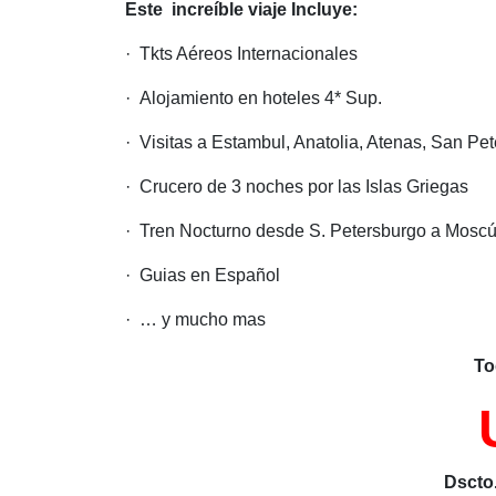
Este increíble viaje Incluye:
Message
No compa
Nombres
Tour
· Tkts Aéreos Internacionales
Describe 
· Alojamiento en hoteles 4* Sup.
Mensaje 
· Visitas a Estambul, Anatolia, Atenas, San P
Describa
Cotizar
· Crucero de 3 noches por las Islas Griegas
· Tren Nocturno desde S. Petersburgo a Mosc
· Guias en Español
· … y mucho mas
To
Dscto.