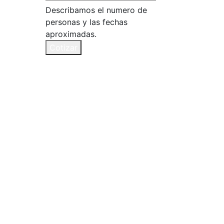
Describamos el numero de
personas y las fechas
aproximadas.
Cotizar
×
s
io.