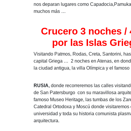
nos deparan lugares como Capadocia,Pamukal
muchos más …
Crucero 3 noches / 
por las Islas Gri
Visitando Patmos, Rodas, Creta, Santorini, hast
capital Griega … 2 noches en Atenas, en do
la ciudad antigua, la villa Olímpica y el famoso
RUSIA,
donde recorreremos las calles visitan
de San Patersburgo con su maravillosa arquit
Por favor
famoso Museo Heritage, las tumbas de los Zare
Nombr
Catedral Ortodoxa y Moscú donde visitaremos e
universidad y toda su historia comunista plas
arquitectura.
Your
Correo E