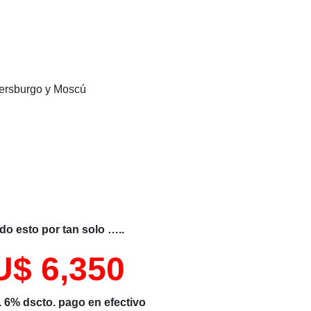
rtimos el correo, ni enviamos correos spam.
el tour que te gustaría consultar
- Your Message
etersburgo y Moscú
mos el numero de personas y las fechas aproximadas.
ú
do esto por tan solo …..
U$ 6,350
 6% dscto. pago en efectivo