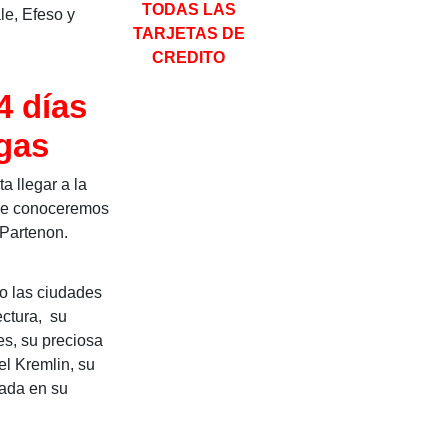
TODAS LAS
e, Efeso y
TARJETAS DE
CREDITO
4 días
egas
a llegar a la
nde conoceremos
 Partenon.
Planifica tus próximas vacacione
do las ciudades
ectura, su
, activa JavaScript en tu navegador para completar este formular
s, su preciosa
es y Apellidos
*
l Kremlin, su
Nombre
mada en su
Apellidos
lectrónico
*