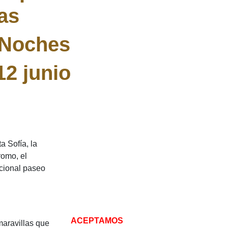
as
2 Noches
12 junio
a Sofía, la
romo, el
icional paseo
ACEPTAMOS
maravillas que