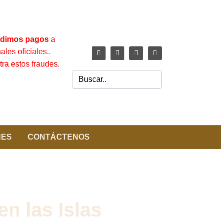
dimos pagos
a
les oficiales..
ra estos fraudes.
NES
CONTÁCTENOS
 las Islas