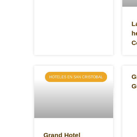
L
h
C
G
HOTELES EN SAN CRISTOBAL
G
Grand Hotel