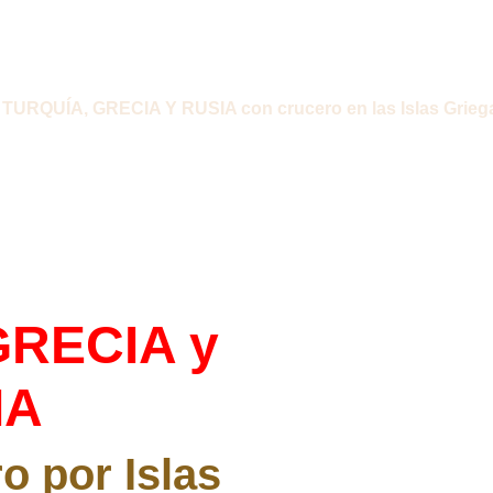
TURQUÍA, GRECIA Y RUSIA con crucero en las Islas Grieg
GRECIA y
IA
o por Islas