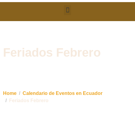
Feriados Febrero
SAQUISILÍ (Cotopaxi): Fiestas en honor de la
Santísima Virgen del Quinche.
Home
Calendario de Eventos en Ecuador
Feriados Febrero