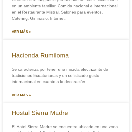
i
en un ambiente familiar, Comida nacional e internacional
c
en el Restaurante Mistral. Salones para eventos,
o
E
Catering, Gimnasio, Internet.
Describe el tour que te gustaría consultar
l
e
VER MÁS »
c
Mensaje - Your Message
t
r
ó
Hacienda Rumiloma
n
i
c
Se caracteriza por tener una mezcla electrizante de
o
tradiciones Ecuatorianas y un sofisticado gusto
M
internacional en cuanto a la decoración……..
Describamos el numero de personas y las fechas
e
aproximadas.
s
VER MÁS »
s
a
Cotizar
g
Hostal Sierra Madre
e
El Hotel Sierra Madre se encuentra ubicado en una zona