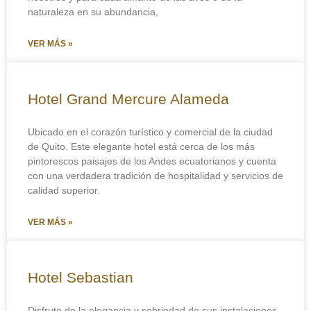
naturaleza en su abundancia,
×
Planifica tus próximas
VER MÁS »
vacaciones
Hotel Grand Mercure Alameda
Nombres y Apellidos
*
Ubicado en el corazón turístico y comercial de la ciudad
de Quito. Este elegante hotel está cerca de los más
pintorescos paisajes de los Andes ecuatorianos y cuenta
con una verdadera tradición de hospitalidad y servicios de
Nombre
Apellidos
calidad superior.
E
Correo Electrónico
*
l
VER MÁS »
e
c
t
r
Hotel Sebastian
No compartimos el correo, ni enviamos correos spam.
ó
n
Tour
Disfrute de la elegancia y sobriedad de sus instalaciones