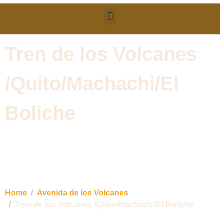
Tren de los Volcanes
/Quito/Machachi/El
Boliche
Una travesía incomparable, donde se puede disfrutar
de hermosos paisajes y diversos ecosistemas de los
Andes.
Home
Avenida de los Volcanes
Tren de los Volcanes /Quito/Machachi/El Boliche