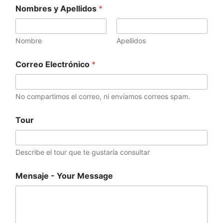
Nombres y Apellidos
*
Nombre
Apellidos
C
Correo Electrónico
*
o
r
r
e
No compartimos el correo, ni enviamos correos spam.
o
-
Tour
T
o
u
r
Describe el tour que te gustaría consultar
Mensaje - Your Message