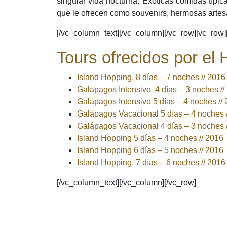
singular vida nocturna. Exóticas comidas típic
que le ofrecen como souvenirs, hermosas arte
[/vc_column_text][/vc_column][/vc_row][vc_row
Tours ofrecidos por el 
Island Hopping, 8 días – 7 noches // 201
Galápagos Intensivo 4 días – 3 noches //
Galápagos Intensivo 5 días – 4 noches //
Planifica 
Galápagos Vacacional 5 días – 4 noches 
Galápagos Vacacional 4 días – 3 noches 
Por favor, activa Ja
Apellidos
Nombres y Ap
Island Hopping 5 días – 4 noches // 2016
-
Island Hopping 6 días – 5 noches // 2016
Mensaje
Island Hopping, 7 días – 6 noches // 201
[/vc_column_text][/vc_column][/vc_row]
Correo Electrónico
*
No compartimos el c
Tour
Describe el tour que 