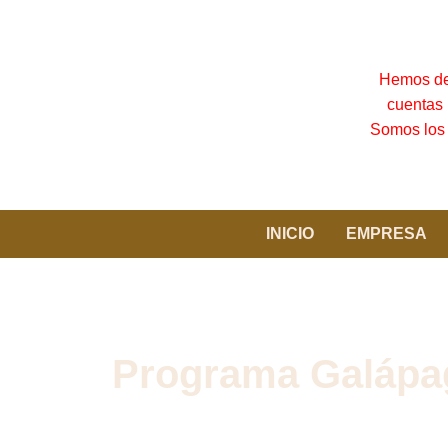
Hemos det
cuentas 
Somos los 
INICIO
EMPRESA
Programa Galápag
Esta modalidad (Hotel y Yate) le ofrece i