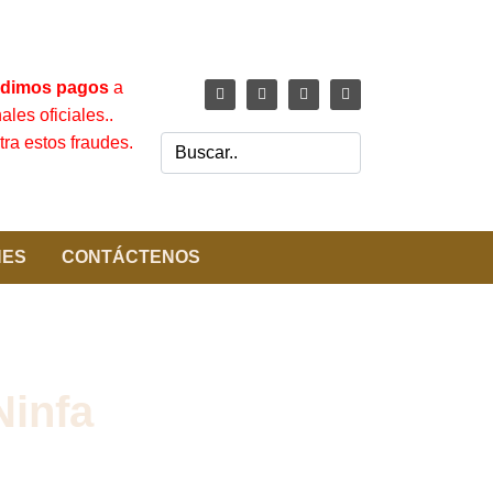
dimos pagos
a
les oficiales..
ra estos fraudes.
NES
CONTÁCTENOS
Ninfa
ute intensamente durante el día, visitando