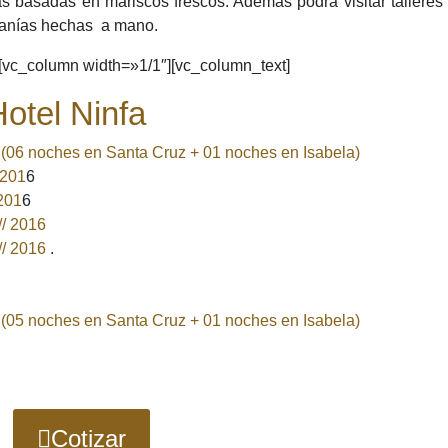
as basadas en mariscos frescos. Además podrá visitar talleres
sanías hechas a mano.
][vc_column width=»1/1″][vc_column_text]
Hotel Ninfa
6 (06 noches en Santa Cruz + 01 noches en Isabela)
 201
6
 201
6
tus próximas vacaciones
// 2016
// 2016
.
vaScript en tu navegador para completar este formulario.
ellidos
*
Nombre
6 (05 noches en Santa Cruz + 01 noches en Isabela)
Apellidos
orreo, ni enviamos correos spam.
Cotizar
te gustaría consultar