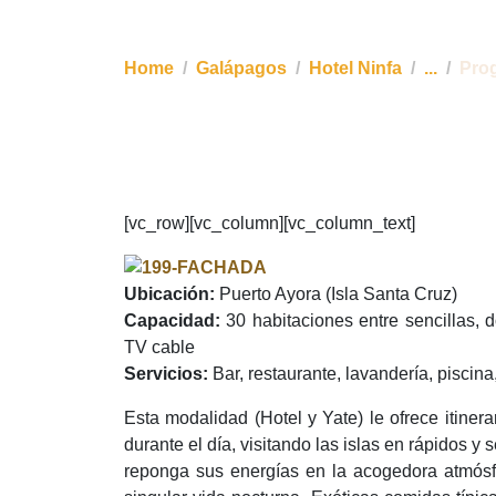
las islas en rápidos y seguros yates (en 
Home
Galápagos
Hotel Ninfa
...
Prog
[vc_row][vc_column][vc_column_text]
Ubicación:
Puerto Ayora (Isla Santa Cruz)
Capacidad:
30 habitaciones entre sencillas, 
TV cable
Servicios:
Bar, restaurante, lavandería, piscina
Esta modalidad (Hotel y Yate) le ofrece itine
durante el día, visitando las islas en rápidos 
reponga sus energías en la acogedora atmósfer