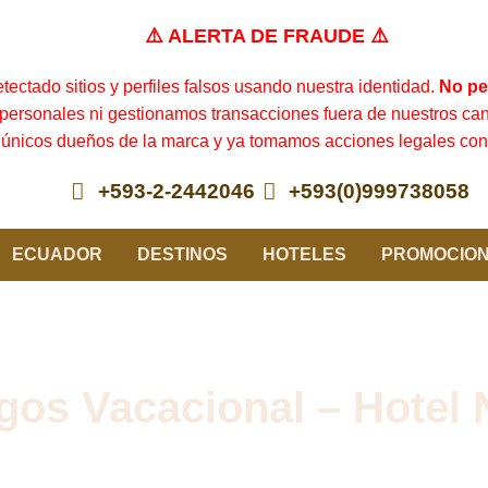
⚠️ ALERTA DE FRAUDE ⚠️
ectado sitios y perfiles falsos usando nuestra identidad.
No pe
personales ni gestionamos transacciones fuera de nuestros cana
únicos dueños de la marca y ya tomamos acciones legales cont
+593-2-2442046
+593(0)999738058
ECUADOR
DESTINOS
HOTELES
PROMOCIO
os Vacacional – Hotel 
tinerarios cuidadosamente diseñados para que usted disfr