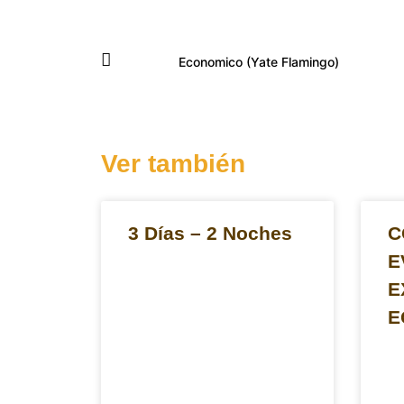
Mensaje - Your Mes
Describamos el nume
Economico (Yate Flamingo)
Cotizar
Ver también
3 Días – 2 Noches
C
E
E
E