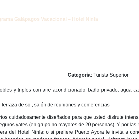
grupo no mayores de 20 personas).
rama Galápagos Vacacional – Hotel Ninfa
Categoría:
Turista Superior
dobles y triples con aire acondicionado, baño privado, agua ca
, terraza de sol, salón de reuniones y conferencias
rarios cuidadosamente diseñados para que usted disfrute inten
y seguros yates (en grupo no mayores de 20 personas). Y por las
a del Hotel Ninfa; o si prefiere Puerto Ayora le invita a con