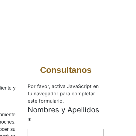
Consultanos
Por favor, activa JavaScript en
liente y
tu navegador para completar
este formulario.
y
Nombres y Apellidos
samente
Message
*
 noches,
Mensaje
ocer su