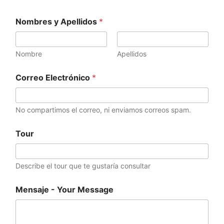
Nombres y Apellidos
*
Nombre
Apellidos
Correo Electrónico
*
No compartimos el correo, ni enviamos correos spam.
N
Tour
o
m
b
r
Describe el tour que te gustaría consultar
e
s
Mensaje - Your Message
E
l
e
c