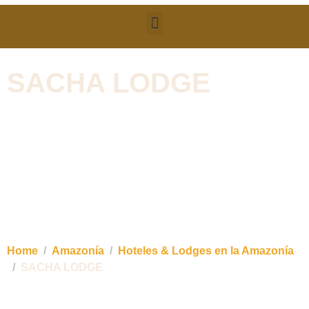
SACHA LODGE
A tan solo 5 horas de Quito, te recibe el misterio
húmedo y exuberante de la selva amazónica para
disfrutar de la extensa variedad de especies de flora
y fauna. Un destino de ensueño en el corazón de la
Amazonía; es Tena, donde te espera un refugio
vacacional inigualable..
Home
Amazonía
Hoteles & Lodges en la Amazonía
SACHA LODGE