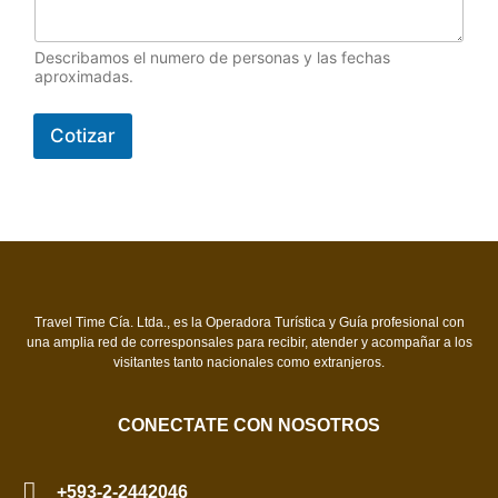
t
r
ó
Describamos el numero de personas y las fechas
aproximadas.
n
i
c
Cotizar
o
C
o
r
r
e
o
Travel Time Cía. Ltda., es la Operadora Turística y Guía profesional con
una amplia red de corresponsales para recibir, atender y acompañar a los
visitantes tanto nacionales como extranjeros.
CONECTATE CON NOSOTROS
+593-2-2442046