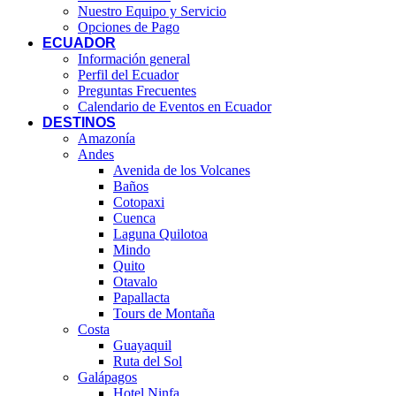
Nuestro Equipo y Servicio
Opciones de Pago
ECUADOR
Información general
Perfil del Ecuador
Preguntas Frecuentes
Calendario de Eventos en Ecuador
DESTINOS
Amazonía
Andes
Avenida de los Volcanes
Baños
Cotopaxi
Cuenca
Laguna Quilotoa
Mindo
Quito
Otavalo
Papallacta
Tours de Montaña
Costa
Guayaquil
Ruta del Sol
Galápagos
Hotel Ninfa