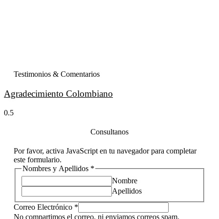
Testimonios & Comentarios
Agradecimiento Colombiano
Consultanos
Por favor, activa JavaScript en tu navegador para completar
este formulario.
Nombres y Apellidos
*
Nombre
Apellidos
Message
Correo Electrónico
*
Nombres
No compartimos el correo, ni enviamos correos spam.