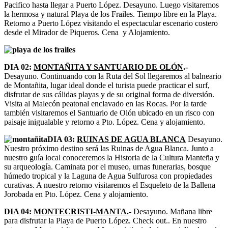
Pacifico hasta llegar a Puerto López. Desayuno. Luego visitaremos
la hermosa y natural Playa de los Frailes. Tiempo libre en la Playa.
Retorno a Puerto López visitando el espectacular escenario costero
desde el Mirador de Piqueros. Cena y Alojamiento.
DIA 02:
MONTAÑITA Y SANTUARIO DE OLÓN
.-
Desayuno. Continuando con la Ruta del Sol llegaremos al balneario
de Montañita, lugar ideal donde el turista puede practicar el surf,
disfrutar de sus cálidas playas y de su original forma de diversión.
Visita al Malecón peatonal enclavado en las Rocas. Por la tarde
también visitaremos el Santuario de Olón ubicado en un risco con
paisaje inigualable y retorno a Pto. López. Cena y alojamiento.
DIA 03:
RUINAS DE AGUA BLANCA
Desayuno.
Nuestro próximo destino será las Ruinas de Agua Blanca. Junto a
nuestro guía local conoceremos la Historia de la Cultura Manteña y
su arqueología. Caminata por el museo, urnas funerarias, bosque
húmedo tropical y la Laguna de Agua Sulfurosa con propiedades
curativas. A nuestro retorno visitaremos el Esqueleto de la Ballena
Jorobada en Pto. López. Cena y alojamiento.
DIA 04:
MONTECRISTI-MANTA
.-
Desayuno. Mañana libre
para disfrutar la Playa de Puerto López. Check out.. En nuestro