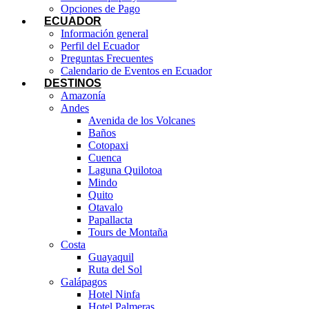
Opciones de Pago
ECUADOR
Información general
Perfil del Ecuador
Preguntas Frecuentes
Calendario de Eventos en Ecuador
DESTINOS
Amazonía
Andes
Avenida de los Volcanes
Baños
Cotopaxi
Cuenca
Laguna Quilotoa
Mindo
Quito
Otavalo
Papallacta
Tours de Montaña
Costa
Guayaquil
Ruta del Sol
Galápagos
Hotel Ninfa
Hotel Palmeras