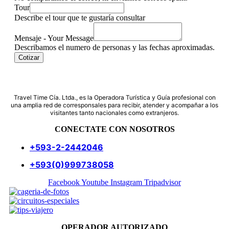
y
Tour
Describe el tour que te gustaría consultar
Mensaje - Your Message
Describamos el numero de personas y las fechas aproximadas.
Cotizar
Travel Time Cía. Ltda., es la Operadora Turística y Guía profesional con
una amplia red de corresponsales para recibir, atender y acompañar a los
visitantes tanto nacionales como extranjeros.
CONECTATE CON NOSOTROS
+593-2-2442046
+593(0)999738058
Facebook
Youtube
Instagram
Tripadvisor
OPERADOR AUTORIZADO